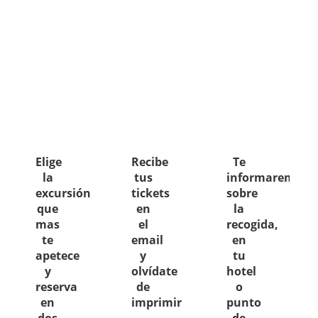
Elige
Recibe
Te
la
tus
informaremos
excursión
tickets
sobre
que
en
la
mas
el
recogida,
te
email
en
apetece
y
tu
y
olvídate
hotel
reserva
de
o
en
imprimir
punto