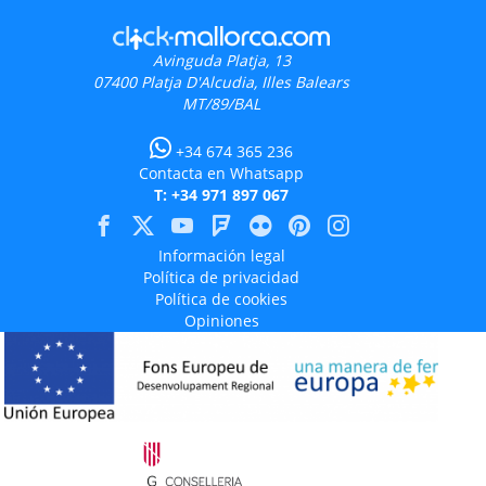
Avinguda Platja, 13
07400
Platja D'Alcudia, Illes Balears
MT/89/BAL
+34 674 365 236
Contacta en Whatsapp
T: +34 971 897 067
Información legal
Política de privacidad
Política de cookies
Opiniones