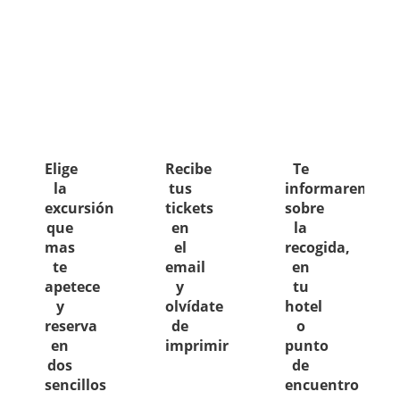
Elige
Recibe
Te
la
tus
informaremos
excursión
tickets
sobre
que
en
la
mas
el
recogida,
te
email
en
apetece
y
tu
y
olvídate
hotel
reserva
de
o
en
imprimir
punto
dos
de
sencillos
encuentro