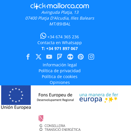
Avinguda Platja, 13
07400
Platja D'Alcudia, Illes Balears
MT/89/BAL
+34 674 365 236
Contacta en Whatsapp
T: +34 971 897 067
Información legal
Política de privacidad
Política de cookies
Opiniones