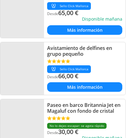
Sello Click Mallorca
65,00
€
Desde
Disponible mañana
Más información
Avistamiento de delfines en
grupo pequeño
Sello Click Mallorca
66,00
€
Desde
Más información
Paseo en barco Britannia Jet en
Magaluf con fondo de cristal
No lo dejes escapar: se agota rápido
30,00
€
Desde
Disponible mañana