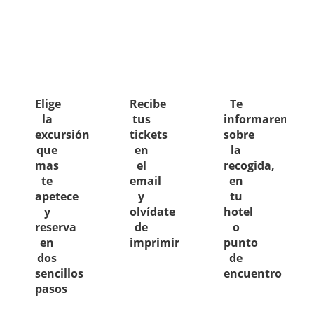
Elige
Recibe
Te
la
tus
informaremos
excursión
tickets
sobre
que
en
la
mas
el
recogida,
te
email
en
apetece
y
tu
y
olvídate
hotel
reserva
de
o
en
imprimir
punto
dos
de
sencillos
encuentro
pasos