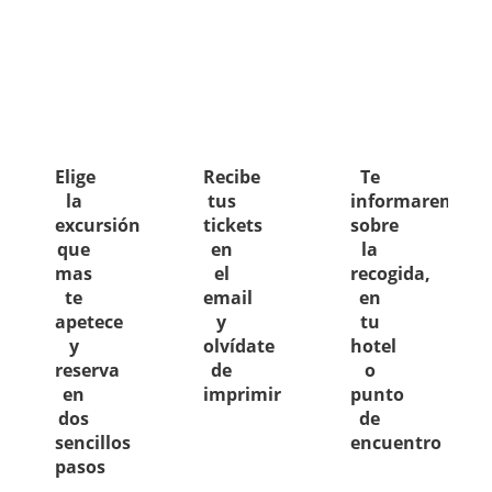
Elige
Recibe
Te
la
tus
informaremos
excursión
tickets
sobre
que
en
la
mas
el
recogida,
te
email
en
apetece
y
tu
y
olvídate
hotel
reserva
de
o
en
imprimir
punto
dos
de
sencillos
encuentro
pasos