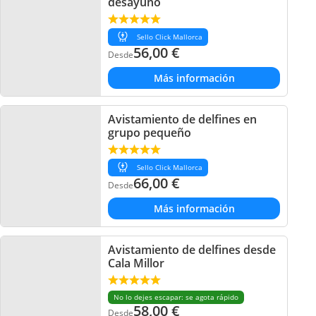
desayuno
Sello Click Mallorca
56,00
€
Desde
Más información
Avistamiento de delfines en
grupo pequeño
Sello Click Mallorca
66,00
€
Desde
Más información
Avistamiento de delfines desde
Cala Millor
No lo dejes escapar: se agota rápido
58,00
€
Desde