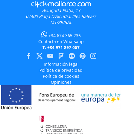
Avinguda Platja, 13
07400
Platja D'Alcudia, Illes Balears
MT/89/BAL
+34 674 365 236
Contacta en Whatsapp
T: +34 971 897 067
Información legal
Política de privacidad
Política de cookies
Opiniones