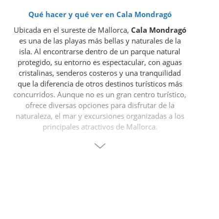
Qué hacer y qué ver en Cala Mondragó
Ubicada en el sureste de Mallorca,
Cala Mondragó
es una de las playas más bellas y naturales de la
isla. Al encontrarse dentro de un parque natural
protegido, su entorno es espectacular, con aguas
cristalinas, senderos costeros y una tranquilidad
que la diferencia de otros destinos turísticos más
concurridos. Aunque no es un gran centro turístico,
ofrece diversas opciones para disfrutar de la
naturaleza, el mar y excursiones organizadas a los
principales atractivos de Mallorca.
Lugares más destacados en Cala Mondragó
Uno de los principales atractivos de la zona es el
Parque Natural de Mondragó
, un área protegida
con espectaculares paisajes costeros, rutas de
senderismo y playas paradisíacas. Dentro del
parque, se encuentran las playas de
s’Amarador y