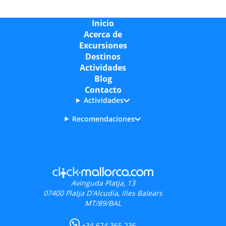
Font de n’Alís
, dos de las más recomendadas para
quienes buscan disfrutar de un entorno virgen y
Inicio
poco urbanizado.
Acerca de
Excursiones
Cerca de Cala Mondragó, el encantador pueblo de
Destinos
Santanyí
es otra visita imprescindible. Su mercado
Actividades
semanal, sus galerías de arte y su arquitectura
Blog
tradicional hacen que pasear por sus calles sea una
Contacto
experiencia única. Para los amantes del mar,
Cala
Actividades
Figuera
es un pequeño puerto pesquero con
mucho encanto, ideal para disfrutar de una comida
Recomendaciones
junto al agua.
Playas y calas en Cala Mondragó
Cala Mondragó
cuenta con dos espectaculares
playas de arena blanca y aguas turquesas:
Avinguda Platja, 13
s’Amarador y Font de n’Alís
. Ambas están
07400
Platja D'Alcudia, Illes Balears
rodeadas de pinares y dunas protegidas, lo que les
MT/89/BAL
da un aire salvaje y natural. Son perfectas para
nadar, tomar el sol y practicar snorkel en sus aguas
+34 674 365 236