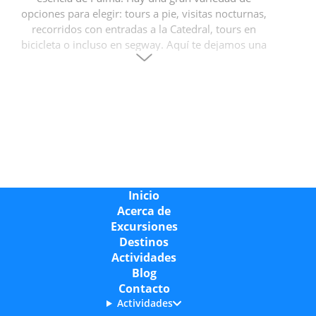
opciones para elegir: tours a pie, visitas nocturnas,
recorridos con entradas a la Catedral, tours en
bicicleta o incluso en segway. Aquí te dejamos una
guía detallada para que encuentres la experiencia
perfecta para ti.
Itinerarios guiados por los monumentos de Palma
de Mallorca
Palma de Mallorca es una ciudad con una rica
historia y una gran variedad de monumentos y
lugares de interés que se pueden explorar a través
Inicio
de itinerarios guiados. Desde los recorridos más
Acerca de
tradicionales hasta visitas únicas organizadas por el
Excursiones
Ayuntamiento, hay opciones para todos los gustos.
Destinos
En los últimos años, incluso se ha incorporado un
Actividades
tour al Cementerio de Palma, que destaca por su
Blog
arquitectura y las historias que guardan sus
Contacto
rincones. Además, durante el
Día de las Illes
Actividades