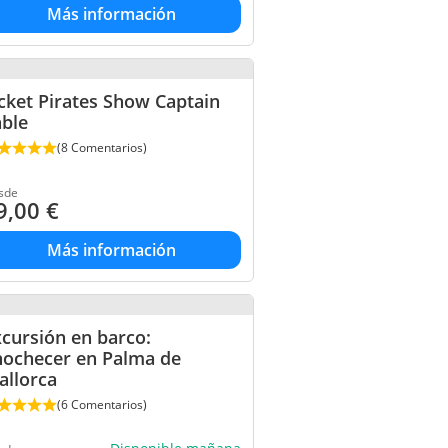
Más información
cket Pirates Show Captain
able
(8 Comentarios)
sde
9,00
€
Más información
cursión en barco:
nochecer en Palma de
allorca
(6 Comentarios)