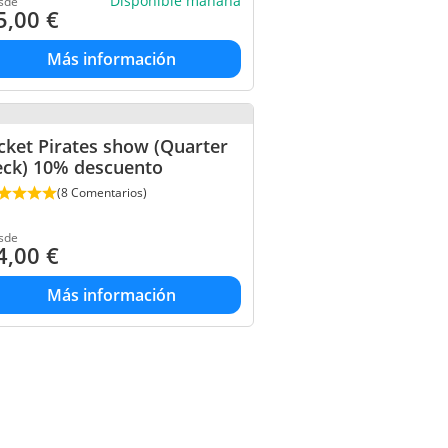
Disponible mañana
sde
5,00
€
Más información
cket Pirates show (Quarter
eck) 10% descuento
(8 Comentarios)
sde
4,00
€
Más información