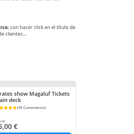
orca
; con hacer click en el título de
de clientes…
rates show Magaluf Tickets
ain deck
(36 Comentarios)
sde
5,00
€