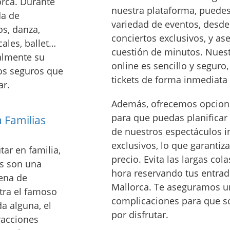
orca. Durante
nuestra plataforma, puedes
da de
variedad de eventos, desde
s, danza,
conciertos exclusivos, y as
cales, ballet…
cuestión de minutos. Nues
almente su
online es sencillo y seguro,
mos seguros que
tickets de forma inmediata 
ar.
Además, ofrecemos opcione
para que puedas planificar
 Familias
de nuestros espectáculos 
exclusivos, lo que garantiza
tar en familia,
precio. Evita las largas col
os son una
hora reservando tus entrad
lena de
Mallorca. Te aseguramos un
ntra el famoso
complicaciones para que s
a alguna, el
por disfrutar.
racciones