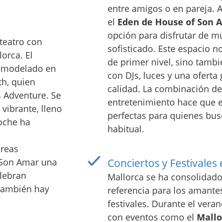
entre amigos o en pareja. 
el
Eden de House of Son 
opción para disfrutar de m
teatro con
sofisticado. Este espacio n
orca. El
de primer nivel, sino tamb
 remodelado en
con DJs, luces y una oferta
th, quien
calidad. La combinación de
s Adventure. Se
entretenimiento hace que 
vibrante, lleno
perfectas para quienes bus
oche ha
habitual.
áreas
f Son Amar una
Conciertos y Festivales
lebran
Mallorca se ha consolidad
 También hay
referencia para los amantes
festivales. Durante el verano
con eventos como el
Mallo