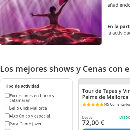
añadiendo
En la par
la activid
Los mejores shows y Cenas con e
Tipo de actividad
Tour de Tapas y Vi
Excursiones en barco y
Palma de Mallorca
catamaran
(45 Comentario
Sello Click Mallorca
Algo único y especial
Disp
Desde
72,00
€
Para Gente joven