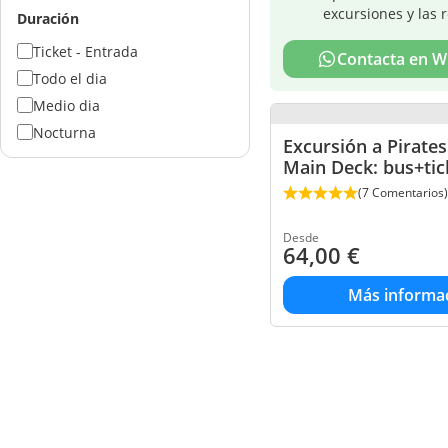
excursiones y las 
Duración
Ticket - Entrada
Contacta en 
Todo el dia
Medio dia
Nocturna
Excursión a Pirate
Main Deck: bus+tic
(7 Comentarios)
Desde
64,00
€
Más informa