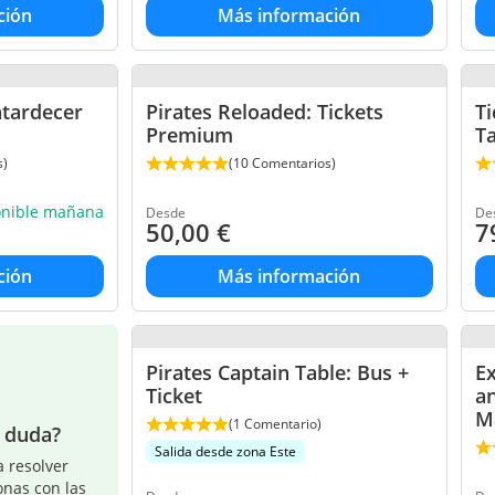
ción
Más información
atardecer
Pirates Reloaded: Tickets
Ti
Premium
T
s)
(10 Comentarios)
onible mañana
Desde
De
50,00
€
7
ción
Más información
Pirates Captain Table: Bus +
Ex
Ticket
a
M
(1 Comentario)
a duda?
Salida desde zona Este
 resolver
onas con las