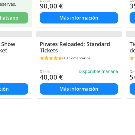
Desde
De
reservas.
90,00
€
3
Whatsapp
Más información
s Show
Pirates Reloaded: Standard
Ti
ket
Tickets
d
(10 Comentarios)
Disponible mañana
Desde
De
40,00
€
5
ción
Más información