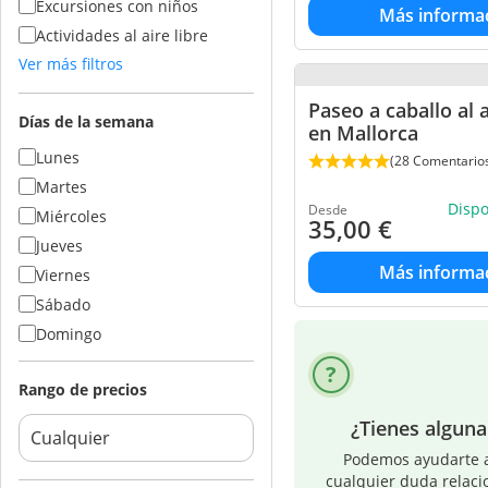
Excursiones con niños
Más informa
Actividades al aire libre
Ver más filtros
Paseo a caballo al 
Días de la semana
en Mallorca
Lunes
(28 Comentario
Martes
Disp
Desde
Miércoles
35,00
€
Jueves
Más informa
Viernes
Sábado
Domingo
Rango de precios
¿Tienes algun
Podemos ayudarte a
cualquier duda relaci