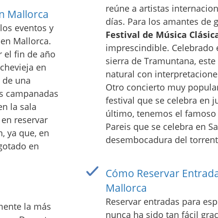
reúne a artistas internacio
n Mallorca
días. Para los amantes de g
los eventos y
Festival de Música Clásic
en Mallorca.
imprescindible. Celebrado 
 el fin de año
sierra de Tramuntana, este
ochevieja en
natural con interpretacione
 de una
Otro concierto muy popular
las campanadas
festival que se celebra en j
en la sala
último, tenemos el famoso 
 en reservar
Pareis que se celebra en Sa
n, ya que, en
desembocadura del torrent
agotado en
Cómo Reservar Entrada
Mallorca
Reservar entradas para esp
mente la más
nunca ha sido tan fácil grac