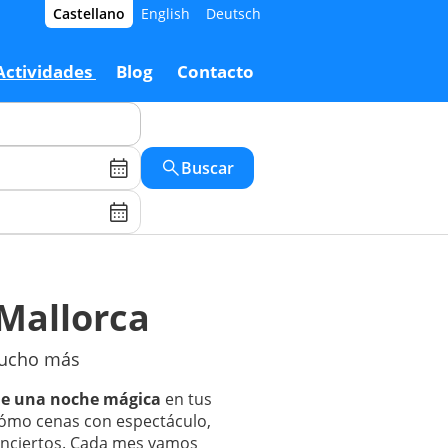
Castellano
English
Deutsch
Actividades
Blog
Contacto
Buscar
Mallorca
 mucho más
 de una noche mágica
en tus
cómo cenas con espectáculo,
conciertos. Cada mes vamos