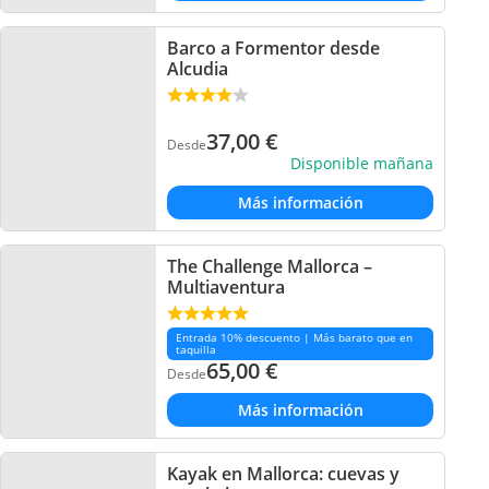
Barco a Formentor desde
Alcudia
37,00
€
Desde
Disponible mañana
Más información
The Challenge Mallorca –
Multiaventura
Entrada 10% descuento | Más barato que en
taquilla
65,00
€
Desde
Más información
Kayak en Mallorca: cuevas y