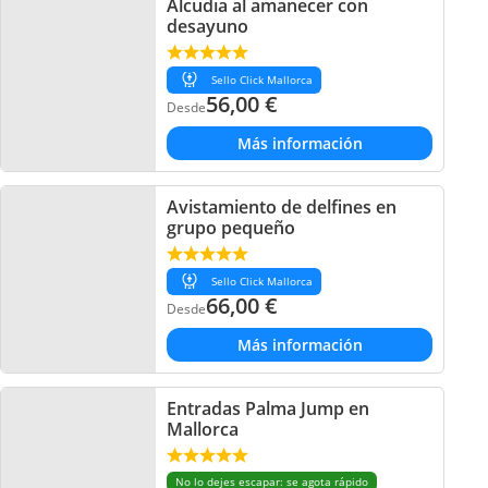
Alcudia al amanecer con
desayuno
Sello Click Mallorca
56,00
€
Desde
Más información
Avistamiento de delfines en
grupo pequeño
Sello Click Mallorca
66,00
€
Desde
Más información
Entradas Palma Jump en
Mallorca
No lo dejes escapar: se agota rápido