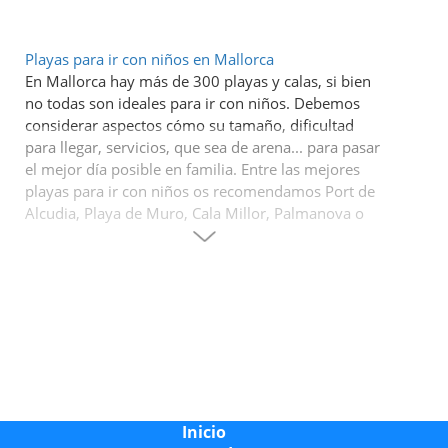
Playas para ir con niños en Mallorca
En Mallorca hay más de 300 playas y calas, si bien
no todas son ideales para ir con niños. Debemos
considerar aspectos cómo su tamaño, dificultad
para llegar, servicios, que sea de arena... para pasar
el mejor día posible en familia. Entre las mejores
playas para ir con niños os recomendamos Port de
Alcudia, Playa de Muro, Cala Millor, Palmanova o
Canyamel. Son playas que se encuentran
recomendadas en blogs de turismo familiar cómo
Turisme Petit o Pequepáginas.
También puedes revisar nuestra guía de
playas de
Mallorca
, donde encontrarás algunas interesantes
sugerencias.
Excursiones en barco ideales para ir con tus niños
Inicio